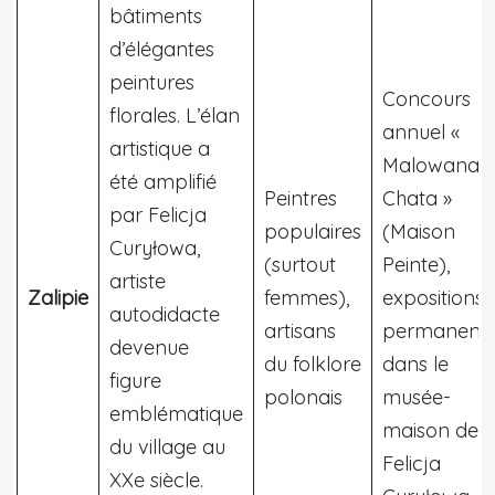
bâtiments
d’élégantes
peintures
Concours
florales. L’élan
annuel «
artistique a
Malowana
été amplifié
Peintres
Chata »
par Felicja
populaires
(Maison
Curyłowa,
(surtout
Peinte),
artiste
Zalipie
femmes),
expositions
autodidacte
artisans
permanent
devenue
du folklore
dans le
figure
polonais
musée-
emblématique
maison de
du village au
Felicja
XXe siècle.