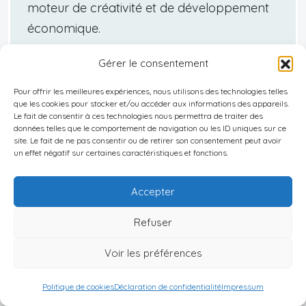
moteur de créativité et de développement
économique.
Gérer le consentement
Rénover des fermes : un renouveau
Pour offrir les meilleures expériences, nous utilisons des technologies telles
culturel
que les cookies pour stocker et/ou accéder aux informations des appareils.
Le fait de consentir à ces technologies nous permettra de traiter des
données telles que le comportement de navigation ou les ID uniques sur ce
La rénovation des fermes en Pologne exerce un
site. Le fait de ne pas consentir ou de retirer son consentement peut avoir
un effet négatif sur certaines caractéristiques et fonctions.
impact culturel majeur sur le paysage rural,
transformant ces espaces traditionnels en pôles
Accepter
d’attraction pour artistes et touristes. Cette
dynamique s’appuie sur la préservation du
Refuser
patrimoine architectural, tout en intégrant des
Voir les préférences
espaces de création contemporaine qui offrent
une nouvelle vie à ces lieux historiques.
Politique de cookies
Déclaration de confidentialité
Impressum