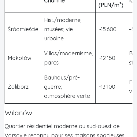
Charme
loc
(PLN/m²)
Hist./moderne;
Śródmieście
musées; vie
~15 600
~5
urbaine
Villas/modernisme;
Bo
Mokotów
~12 150
parcs
sta
Bauhaus/pré-
Fo
Żoliborz
guerre;
~13 100
val
atmosphère verte
Wilanów
Quartier résidentiel moderne au sud-ouest de
Varsovie reconnu pour ses maisons spacieuses