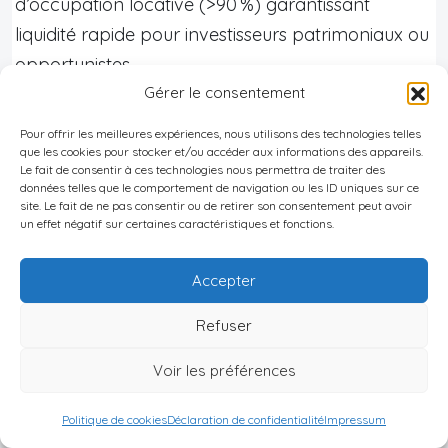
d’occupation locative (>90 %) garantissant
liquidité rapide pour investisseurs patrimoniaux ou
opportunistes.
Gérer le consentement
Bon à savoir
:
Pour offrir les meilleures expériences, nous utilisons des technologies telles
En Pologne, des quartiers émergent
que les cookies pour stocker et/ou accéder aux informations des appareils.
Le fait de consentir à ces technologies nous permettra de traiter des
rapidement dans des villes dynamiques
données telles que le comportement de navigation ou les ID uniques sur ce
comme Varsovie, Cracovie et Wroclaw, où
site. Le fait de ne pas consentir ou de retirer son consentement peut avoir
un effet négatif sur certaines caractéristiques et fonctions.
des investissements dans les infrastructures
et de nouvelles connexions de transport
Accepter
stimulent le développement urbain. À
Refuser
Varsovie, le district de Praga Północ est en
pleine expansion grâce à des projets de
Voir les préférences
revitalisation, tandis qu’à Cracovie, Zabłocie
voit son attractivité croître avec
Politique de cookies
Déclaration de confidentialité
Impressum