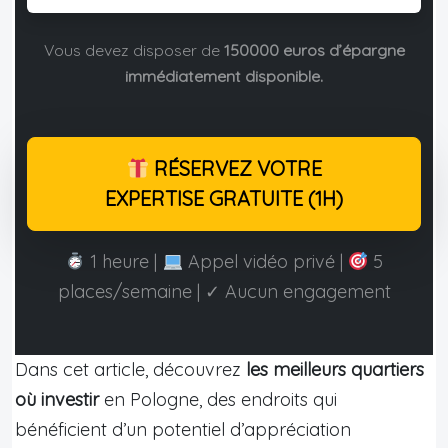
Vous devez disposer de
150000 euros d’épargne
immédiatement disponible.
RÉSERVEZ VOTRE
EXPERTISE GRATUITE (1H)
1 heure |
Appel vidéo privé |
5
places/semaine | ✓ Aucun engagement
Dans cet article, découvrez
les meilleurs quartiers
où investir
en Pologne, des endroits qui
bénéficient d’un potentiel d’appréciation