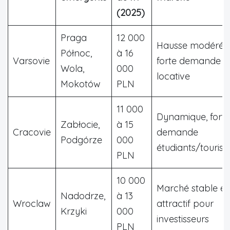
(2025)
Praga
12 000
Hausse modérée
Północ,
à 16
Varsovie
forte demande
Wola,
000
locative
Mokotów
PLN
11 000
Dynamique, forte
Zabłocie,
à 15
Cracovie
demande
Podgórze
000
étudiants/touris
PLN
10 000
Marché stable et
Nadodrze,
à 13
Wroclaw
attractif pour
Krzyki
000
investisseurs
PLN