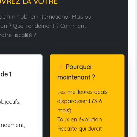
UVREZ LA VÔTRE
e l'immobilier international. Mais où
tion ? Quel rendement ? Comment
otre fiscalité ?
Pourquoi
 de 1
maintenant ?
Les meilleures deals
disparaissent (3-6
bjectifs,
mois)
Taux en évolution
endement,
Fiscalité qui durcit