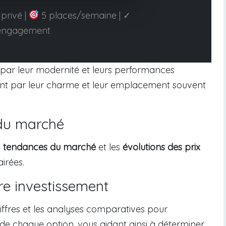
privé |
5 places/semaine | ✓
engagement
t par leur modernité et leurs performances
vent par leur charme et leur emplacement souvent
du marché
s
tendances du marché
et les
évolutions des prix
irées.
re investissement
iffres et les analyses comparatives pour
 de chaque option, vous aidant ainsi à déterminer