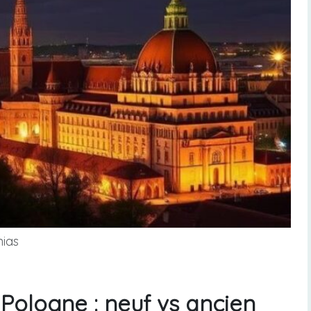
nias
Pologne : neuf vs ancien