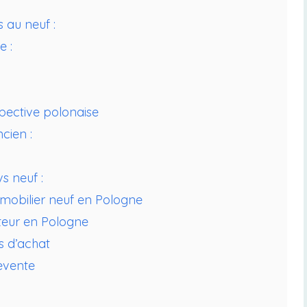
s au neuf :
e :
spective polonaise
cien :
s neuf :
mmobilier neuf en Pologne
teur en Pologne
s d’achat
revente