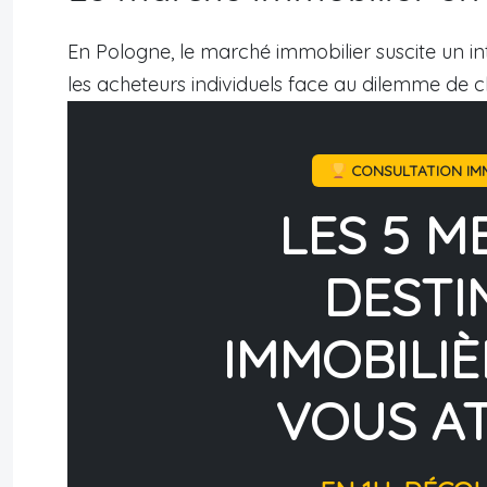
En Pologne, le marché immobilier suscite un inté
les acheteurs individuels face au dilemme de c
CONSULTATION IMM
LES 5 M
DESTI
IMMOBILIÈ
VOUS A