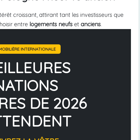
rêt croissant, attirant tant les investisseurs que
hoisir entre
logements neufs
et
anciens
.
OBILIÈRE INTERNATIONALE
EILLEURES
NATIONS
RES DE 2026
TTENDENT