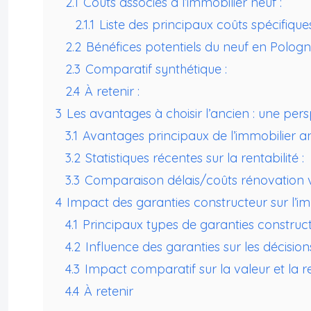
2.1
Coûts associés à l’immobilier neuf :
2.1.1
Liste des principaux coûts spécifique
2.2
Bénéfices potentiels du neuf en Pologn
2.3
Comparatif synthétique :
2.4
À retenir :
3
Les avantages à choisir l’ancien : une per
3.1
Avantages principaux de l’immobilier an
3.2
Statistiques récentes sur la rentabilité :
3.3
Comparaison délais/coûts rénovation v
4
Impact des garanties constructeur sur l’i
4.1
Principaux types de garanties construc
4.2
Influence des garanties sur les décision
4.3
Impact comparatif sur la valeur et la 
4.4
À retenir