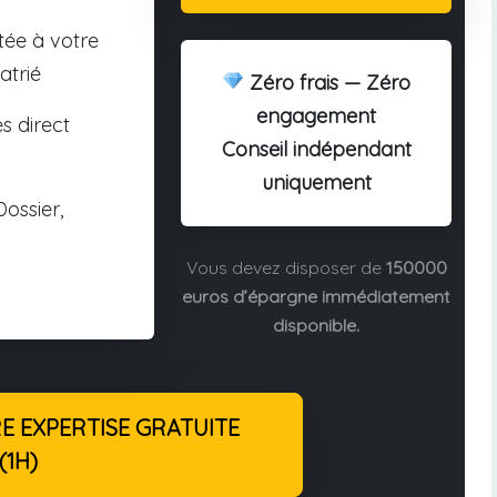
tée à votre
atrié
Zéro frais — Zéro
engagement
s direct
Conseil indépendant
uniquement
ossier,
Vous devez disposer de
150000
euros d’épargne immédiatement
disponible.
 EXPERTISE GRATUITE
(1H)