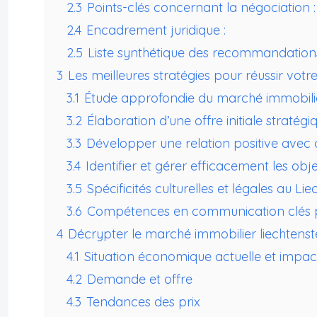
2.3
Points-clés concernant la négociation :
2.4
Encadrement juridique :
2.5
Liste synthétique des recommandations
3
Les meilleures stratégies pour réussir votr
3.1
Étude approfondie du marché immobilie
3.2
Élaboration d’une offre initiale stratégi
3.3
Développer une relation positive avec 
3.4
Identifier et gérer efficacement les obj
3.5
Spécificités culturelles et légales au Lie
3.6
Compétences en communication clés po
4
Décrypter le marché immobilier liechtenst
4.1
Situation économique actuelle et impact
4.2
Demande et offre
4.3
Tendances des prix