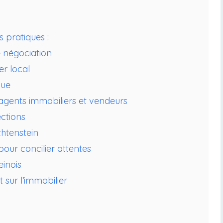
 pratiques :
e négociation
r local
que
agents immobiliers et vendeurs
ections
chtenstein
ur concilier attentes
einois
 sur l’immobilier