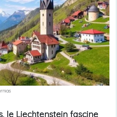
arnias
 le Liechtenstein fascine