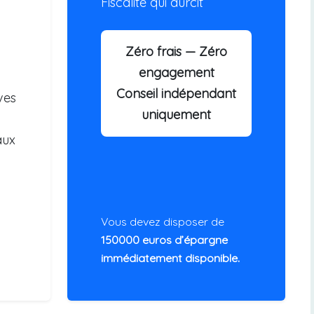
Fiscalité qui durcit
Zéro frais — Zéro
engagement
Conseil indépendant
ves
uniquement
aux
Vous devez disposer de
150000 euros d’épargne
immédiatement disponible.