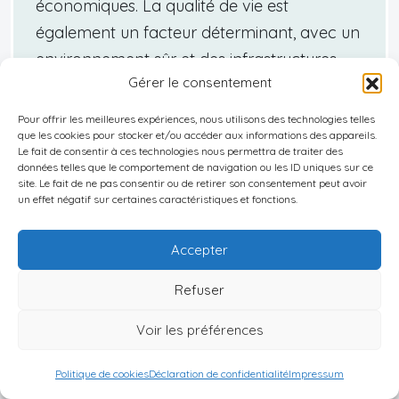
économiques. La qualité de vie est
également un facteur déterminant, avec un
environnement sûr et des infrastructures
Gérer le consentement
modernes. Selon les dernières statistiques,
environ 15% de la population française au
Pour offrir les meilleures expériences, nous utilisons des technologies telles
que les cookies pour stocker et/ou accéder aux informations des appareils.
Liechtenstein réside dans ce quartier. Les
Le fait de consentir à ces technologies nous permettra de traiter des
événements culturels, comme le Festival de
données telles que le comportement de navigation ou les ID uniques sur ce
site. Le fait de ne pas consentir ou de retirer son consentement peut avoir
musique de Vaduz, renforcent l’attrait de
un effet négatif sur certaines caractéristiques et fonctions.
cette zone, créant un sentiment de
communauté et d’appartenance. En
Accepter
comparaison, des quartiers comme Balzers
Refuser
sont moins prisés, en partie à cause de leur
éloignement des centres économiques et
Voir les préférences
d’une offre culturelle réduite. L’attrait pour
Politique de cookies
Déclaration de confidentialité
Impressum
Vaduz s’explique également par sa richesse