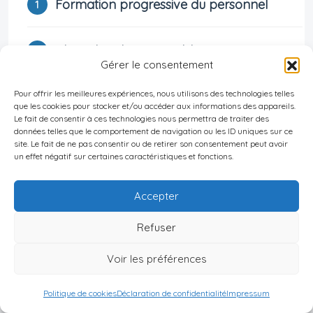
Formation progressive du personnel
Choix d’outils compatibles via API
Gérer le consentement
Pour offrir les meilleures expériences, nous utilisons des technologies telles
Période pilote avec évaluation régulière
que les cookies pour stocker et/ou accéder aux informations des appareils.
Le fait de consentir à ces technologies nous permettra de traiter des
données telles que le comportement de navigation ou les ID uniques sur ce
Accompagnement par un prestataire
site. Le fait de ne pas consentir ou de retirer son consentement peut avoir
un effet négatif sur certaines caractéristiques et fonctions.
spécialisé
Accepter
Refuser
L’objectif n’est pas seulement technique : il
Voir les préférences
s’agit aussi d’assurer une adoption fluide
afin que chacun perçoive rapidement la
Politique de cookies
Déclaration de confidentialité
Impressum
valeur ajoutée générée par cette