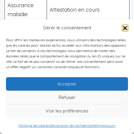
Assurance
Attestation en cours
maladie
Gérer le consentement
Preuve
Fiches salaire, relevé bancaire
revenus
Pour offrir les meilleures expériences, nous utilisons des technologies telles
que les cookies pour stocker et/ou accéder aux informations des appareils.
Le fait de consentir à ces technologies nous permettra de traiter des
Délais à respecter :
données telles que le comportement de navigation ou les ID uniques sur ce
site. Le fait de ne pas consentir ou de retirer son consentement peut avoir
un effet négatif sur certaines caractéristiques et fonctions.
La demande doit être déposée
au plus tard
deux mois avant l’expiration
.
Accepter
L’administration dispose généralement
de
Refuser
trois mois après dépôt pour statuer sur votre
dossier
, période pendant laquelle votre ancien
Voir les préférences
permis reste valable si vous avez déposé
Politique de cookies
Déclaration de confidentialité
Impressum
dans les temps.