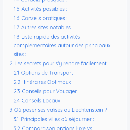
1.5
Activités possibles :
1.6
Conseils pratiques :
1.7
Autres sites notables
1.8
Liste rapide des activités
complémentaires autour des principaux
sites :
2
Les secrets pour s’y rendre facilement
2.1
Options de Transport
2.2
Itinéraires Optimaux
2.3
Conseils pour Voyager
2.4
Conseils Locaux
3
Où poser ses valises au Liechtenstein ?
3.1
Principales villes où séjourner :
3.2
Comparaison options luxe vs