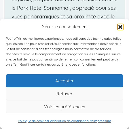
le Park Hotel Sonnenhof, apprécié pour ses
vues panoramiques et sa proximité avec le
château de Vaduz
. Pour des options plus
Gérer le consentement
économiques, les auberges et locations de
Pour offrir les meilleures expériences, nous utilisons des technologies telles
vacances, souvent disponibles à Vaduz et à
que les cookies pour stocker et/ou accéder aux informations des appareils.
Le fait de consentir à ces technologies nous permettra de traiter des
Balzers, permettent de découvrir la culture
données telles que le comportement de navigation ou les ID uniques sur ce
locale à moindre coût. Balzers, connu pour
site. Le fait de ne pas consentir ou de retirer son consentement peut avoir
un effet négatif sur certaines caractéristiques et fonctions.
son charme historique, offre des
établissements tels que l’hôtel Hofbalzers,
Accepter
idéal pour explorer les ruines médiévales de
Refuser
Gutenberg. Les hébergements y sont bien
desservis par les transports en commun,
Voir les préférences
facilitant l’accès aux sites touristiques
majeurs. Notez également l’accueil
Politique de cookies
Déclaration de confidentialité
Impressum
chaleureux des habitants et l’influence