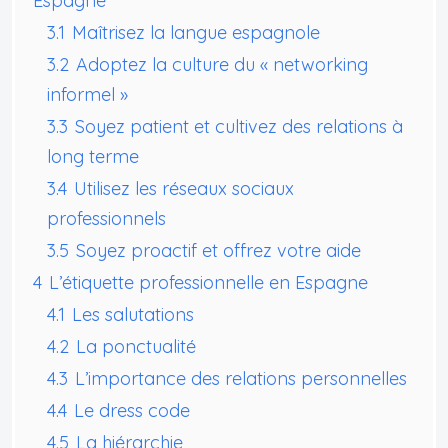
Espagne
3.1
Maîtrisez la langue espagnole
3.2
Adoptez la culture du « networking
informel »
3.3
Soyez patient et cultivez des relations à
long terme
3.4
Utilisez les réseaux sociaux
professionnels
3.5
Soyez proactif et offrez votre aide
4
L’étiquette professionnelle en Espagne
4.1
Les salutations
4.2
La ponctualité
4.3
L’importance des relations personnelles
4.4
Le dress code
4.5
La hiérarchie