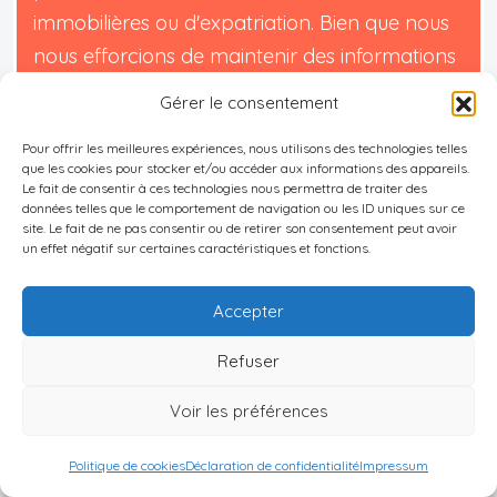
immobilières ou d'expatriation. Bien que nous
nous efforcions de maintenir des informations
à jour et précises, nous ne garantissons pas
Gérer le consentement
l'exhaustivité, l'exactitude ou l'actualité des
Pour offrir les meilleures expériences, nous utilisons des technologies telles
contenus proposés. L'investissement et
que les cookies pour stocker et/ou accéder aux informations des appareils.
l'expatriation comportant des risques, nous
Le fait de consentir à ces technologies nous permettra de traiter des
données telles que le comportement de navigation ou les ID uniques sur ce
déclinons toute responsabilité pour les pertes
site. Le fait de ne pas consentir ou de retirer son consentement peut avoir
un effet négatif sur certaines caractéristiques et fonctions.
ou dommages éventuels découlant de
l'utilisation de ce site. Votre utilisation de ce site
Accepter
confirme votre acceptation de ces conditions
et votre compréhension des risques associés.
Refuser
Voir les préférences
Politique de cookies
Déclaration de confidentialité
Impressum