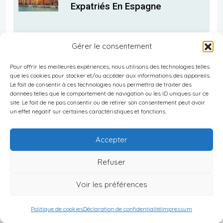
Expatriés En Espagne
Gérer le consentement
4 mars 2025
Apprendre L’Espagnol :
Pour offrir les meilleures expériences, nous utilisons des technologies telles
que les cookies pour stocker et/ou accéder aux informations des appareils.
Méthodes Et Ressources Pour
Le fait de consentir à ces technologies nous permettra de traiter des
données telles que le comportement de navigation ou les ID uniques sur ce
Expatriés
site. Le fait de ne pas consentir ou de retirer son consentement peut avoir
un effet négatif sur certaines caractéristiques et fonctions.
Accepter
4 mars 2025
Réseau Pro En Espagne :
Refuser
Stratégies Pour Expatriés
Voir les préférences
Politique de cookies
Déclaration de confidentialité
Impressum
4 mars 2025