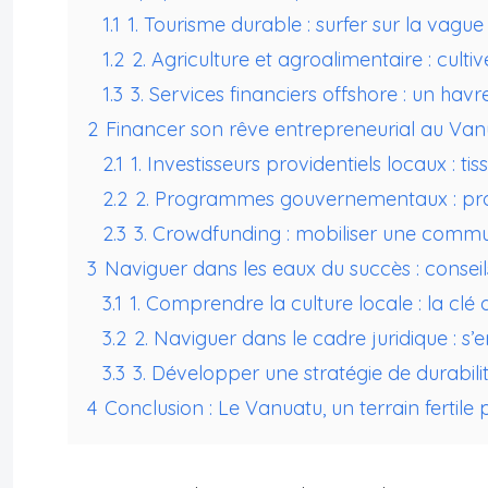
1.1
1. Tourisme durable : surfer sur la vague
1.2
2. Agriculture et agroalimentaire : cultiv
1.3
3. Services financiers offshore : un havre 
2
Financer son rêve entrepreneurial au Vanu
2.1
1. Investisseurs providentiels locaux : ti
2.2
2. Programmes gouvernementaux : profi
2.3
3. Crowdfunding : mobiliser une comm
3
Naviguer dans les eaux du succès : conse
3.1
1. Comprendre la culture locale : la clé 
3.2
2. Naviguer dans le cadre juridique : s’
3.3
3. Développer une stratégie de durabili
4
Conclusion : Le Vanuatu, un terrain fertile