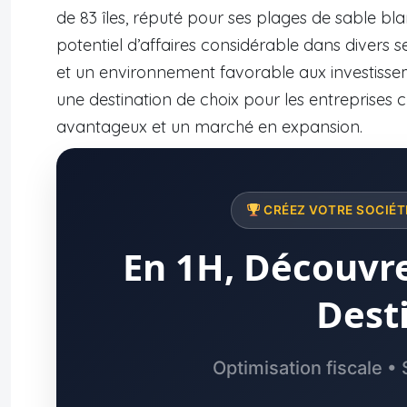
de 83 îles, réputé pour ses plages de sable bla
potentiel d’affaires considérable dans divers
et un environnement favorable aux investiss
une destination de choix pour les entreprises
avantageux et un marché en expansion.
CRÉEZ VOTRE SOCIÉTÉ
En 1H, Découvre
Dest
Optimisation fiscale • 