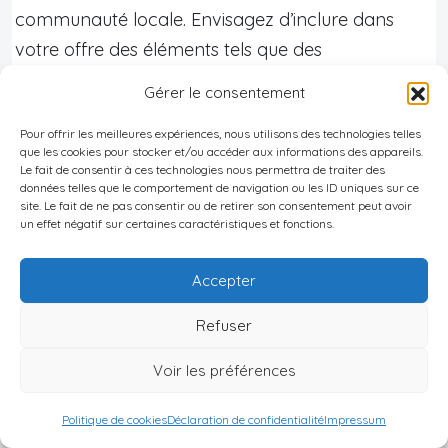
communauté locale. Envisagez d’inclure dans
votre offre des éléments tels que des
programmes de formation pour les employés
Gérer le consentement
locaux, des partenariats avec des fournisseurs
Pour offrir les meilleures expériences, nous utilisons des technologies telles
vanuatais, ou des initiatives de développement
que les cookies pour stocker et/ou accéder aux informations des appareils.
communautaire. Ces engagements peuvent faire
Le fait de consentir à ces technologies nous permettra de traiter des
données telles que le comportement de navigation ou les ID uniques sur ce
pencher la balance en votre faveur lors des
site. Le fait de ne pas consentir ou de retirer son consentement peut avoir
un effet négatif sur certaines caractéristiques et fonctions.
négociations.
Soyez transparent sur les risques et les défis
: La
Accepter
transparence est hautement valorisée dans la
Refuser
culture d’affaires vanuataise. N’hésitez pas à
discuter ouvertement des risques potentiels et des
Voir les préférences
défis que votre entreprise pourrait rencontrer.
Politique de cookies
Déclaration de confidentialité
Impressum
Cette honnêteté renforcera votre crédibilité et