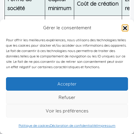
Coût de création
société
minimum
res
Élevé (taxe
Mon
Société
Gérer le consentement
Aucun
d’enregistrement
l’a
anonyme
150 000 yens)
uni
Pour offrir les meilleures expériences, nous utilisons des technologies telles
que les cookies pour stocker et/ou accéder aux informations des appareils.
Le fait de consentir à ces technologies nous permettra de traiter des
Société à
Faible (taxe
Mon
données telles que le comportement de navigation ou les ID uniques sur ce
site. Le fait de ne pas consentir ou de retirer son consentement peut avoir
responsabilité
Aucun
d’enregistrement
l’a
un effet négatif sur certaines caractéristiques et fonctions.
limitée (LLC)
60 000 yens)
uni
Accepter
Société en
Res
Aucun
Faible coût
Refuser
nom collectif
illi
Voir les préférences
Res
Société en
Politique de cookies
Déclaration de confidentialité
Impressum
Aucun
Coût moyen
illi