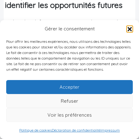
identifier les opportunités futures
Malgré les défis économiques et démographiques,
Gérer le consentement
le marché de la consommation au Japon offre
des perspectives de croissance intéressantes
Pour offrir les meilleures expériences, nous utilisons des technologies telles
que les cookies pour stocker et/ou accéder aux informations des appareils.
dans certains secteurs. Comprendre ces
Le fait de consentir à ces technologies nous permettra de traiter des
données telles que le comportement de navigation ou les ID uniques sur ce
opportunités est essentiel pour les entreprises
site. Le fait de ne pas consentir ou de retirer son consentement peut avoir
cherchant à se développer sur ce marché.
un effet négatif sur certaines caractéristiques et fonctions.
Secteurs à fort potentiel de croissance
Accepter
Plusieurs secteurs présentent des perspectives de
Refuser
croissance prometteuses :
Voir les préférences
Santé et bien-être : produits et services liés au
Politique de cookies
Déclaration de confidentialité
Impressum
vieillissement de la population