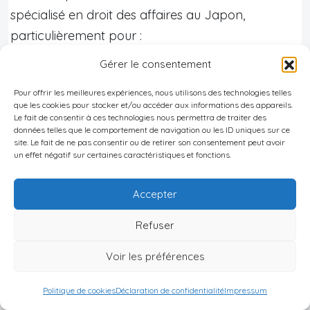
spécialisé en droit des affaires au Japon,
particulièrement pour :
Gérer le consentement
Réorganisations complexes (fusions-
acquisitions)
Pour offrir les meilleures expériences, nous utilisons des technologies telles
que les cookies pour stocker et/ou accéder aux informations des appareils.
Le fait de consentir à ces technologies nous permettra de traiter des
Options nouvellement introduites (procédure
données telles que le comportement de navigation ou les ID uniques sur ce
de règlement amiable)
site. Le fait de ne pas consentir ou de retirer son consentement peut avoir
un effet négatif sur certaines caractéristiques et fonctions.
Étapes concrètes et délais
Accepter
Délais clés pour les procédures
Refuser
Processus
Documents
Délai
Voir les préférences
Certificat
Politique de cookies
Déclaration de confidentialité
Impressum