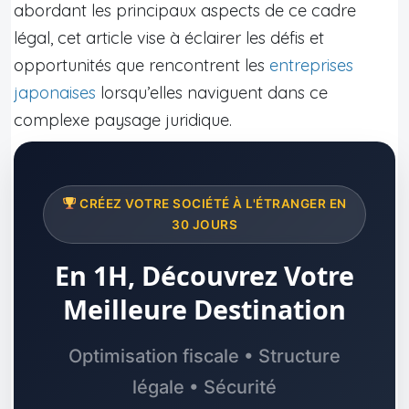
abordant les principaux aspects de ce cadre
légal, cet article vise à éclairer les défis et
opportunités que rencontrent les
entreprises
japonaises
lorsqu’elles naviguent dans ce
complexe paysage juridique.
CRÉEZ VOTRE SOCIÉTÉ À L'ÉTRANGER EN
30 JOURS
En 1H, Découvrez Votre
Meilleure Destination
Optimisation fiscale • Structure
légale • Sécurité