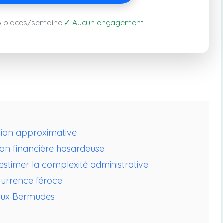
✓
5 places/semaine
|
Aucun engagement
ation approximative
tion financière hasardeuse
estimer la complexité administrative
ncurrence féroce
 aux Bermudes