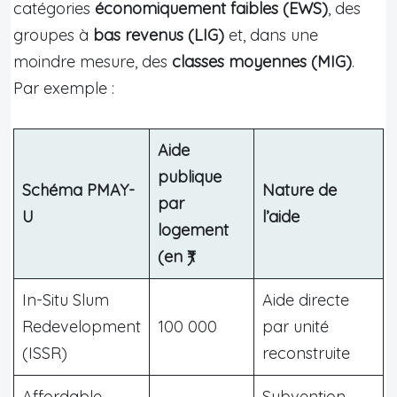
catégories
économiquement faibles (EWS)
, des
groupes à
bas revenus (LIG)
et, dans une
moindre mesure, des
classes moyennes (MIG)
.
Par exemple :
Aide
publique
Schéma PMAY-
Nature de
par
U
l’aide
logement
(en ₹)
In-Situ Slum
Aide directe
Redevelopment
100 000
par unité
(ISSR)
reconstruite
Affordable
Subvention