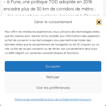
– à Pune, une politique TOD adoptée en 2018
encadre plus de 30 km de corridors de métro ;
– des propositions similaires émergent à Chennai,
Gérer le consentement
Bengaluru, Kochi, Bhopal, Ranchi ou
Bhubaneswar dans le cadre de la
Smart Cities
Pour offrir les meilleures expériences, nous utilisons des technologies telles
que les cookies pour stocker et/ou accéder aux informations des appareils.
Mission
.
Le fait de consentir à ces technologies nous permettra de traiter des
L’
Asian Development Bank
consacre une
données telles que le comportement de navigation ou les ID uniques sur ce
site. Le fait de ne pas consentir ou de retirer son consentement peut avoir
assistance technique de
2,5 millions de dollars
un effet négatif sur certaines caractéristiques et fonctions.
pour renforcer les capacités des autorités
indiennes sur le TOD et les mécanismes de
Accepter
financement associés comme la
capture de la
Refuser
plus-value foncière
. Mais les premiers retours
soulignent un risque : des projets qui restent «
Voir les préférences
transit-adjacents » (TAD), c’est‑à‑dire situés près
Politique de cookies
Déclaration de confidentialité
Impressum
du transport sans pour autant modifier la forme