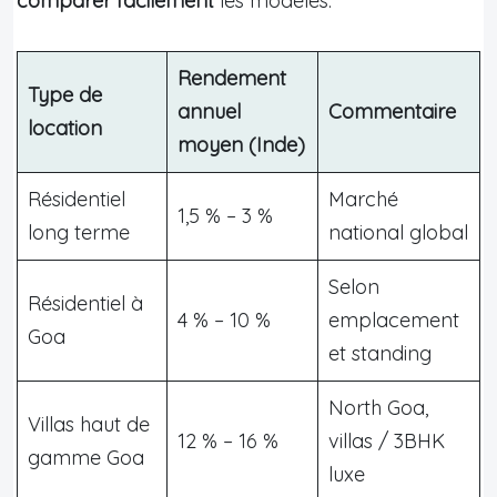
comparer facilement
les modèles.
Rendement
Type de
annuel
Commentaire
location
moyen (Inde)
Résidentiel
Marché
1,5 % – 3 %
long terme
national global
Selon
Résidentiel à
4 % – 10 %
emplacement
Goa
et standing
North Goa,
Villas haut de
12 % – 16 %
villas / 3BHK
gamme Goa
luxe