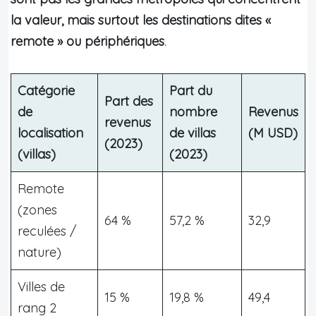
la valeur, mais surtout les destinations dites «
remote » ou périphériques
.
Catégorie
Part du
Part des
de
nombre
Revenus
revenus
localisation
de villas
(M USD)
(2023)
(villas)
(2023)
Remote
(zones
64 %
57,2 %
32,9
reculées /
nature)
Villes de
15 %
19,8 %
49,4
rang 2