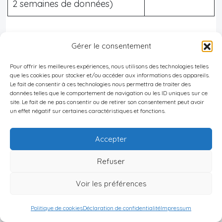
2 semaines de données)
On observe également que les utilisateurs KAYAK
Gérer le consentement
réservent en moyenne des séjours de
17 jours
en
Pour offrir les meilleures expériences, nous utilisons des technologies telles
Inde, ce qui est relativement long pour des
que les cookies pour stocker et/ou accéder aux informations des appareils.
locations de vacances et confirme l’intérêt pour
Le fait de consentir à ces technologies nous permettra de traiter des
données telles que le comportement de navigation ou les ID uniques sur ce
les
séjours prolongés
, notamment chez les digital
site. Le fait de ne pas consentir ou de retirer son consentement peut avoir
un effet négatif sur certaines caractéristiques et fonctions.
nomads, voyageurs au long cours ou familles en
voyage étendu.
Accepter
Saisonnalité des prix
Refuser
La
saisonnalité
est très marquée, tant sur les
tarifs
Voir les préférences
que sur l’
occupation
:
Politique de cookies
Déclaration de confidentialité
Impressum
Attention :