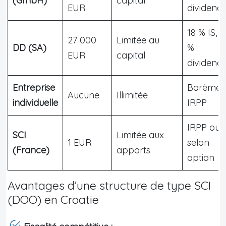
(GmbH)
capital
EUR
dividend
18 % IS, 1
27 000
Limitée au
DD (SA)
%
EUR
capital
dividend
Entreprise
Barème
Aucune
Illimitée
individuelle
IRPP
IRPP ou I
SCI
Limitée aux
1 EUR
selon
(France)
apports
option
Avantages d’une structure de type SCI
(DOO) en Croatie