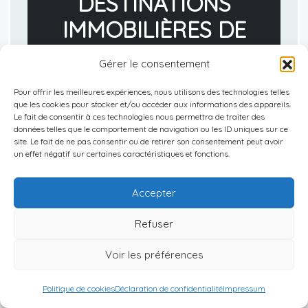
DESTINATIONS
IMMOBILIÈRES DE
2026 VOUS
Gérer le consentement
ATTENDENT
Pour offrir les meilleures expériences, nous utilisons des technologies telles
que les cookies pour stocker et/ou accéder aux informations des appareils.
EN 1H, DÉCOUVREZ LA VÔTRE
Le fait de consentir à ces technologies nous permettra de traiter des
données telles que le comportement de navigation ou les ID uniques sur ce
site. Le fait de ne pas consentir ou de retirer son consentement peut avoir
Vous avez compris le potentiel de
un effet négatif sur certaines caractéristiques et fonctions.
l'immobilier international. Mais où
commencer ? Quelle destination ? Quel
Accepter
rendement ? Comment sécuriser votre
Refuser
fiscalité ?
Voir les préférences
Politique de cookies
Déclaration de confidentialité
Impressum
Lors de notre consultation