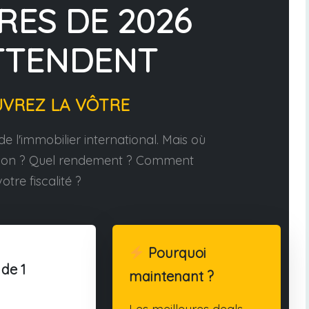
RES DE 2026
TTENDENT
UVREZ LA VÔTRE
e l'immobilier international. Mais où
tion ? Quel rendement ? Comment
otre fiscalité ?
Pourquoi
 de 1
maintenant ?