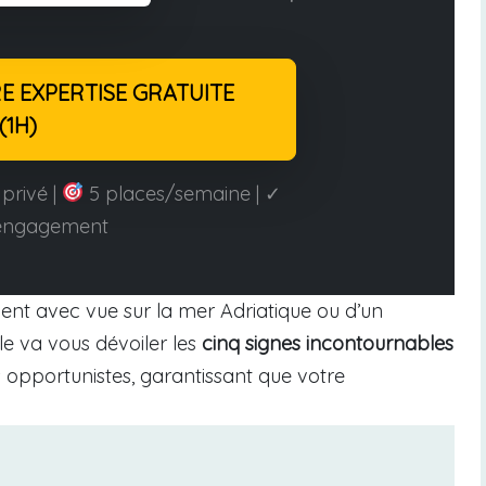
 EXPERTISE GRATUITE
(1H)
privé |
5 places/semaine | ✓
engagement
nt avec vue sur la mer Adriatique ou d’un
le va vous dévoiler les
cinq signes incontournables
 opportunistes, garantissant que votre