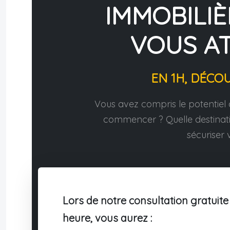
IMMOBILIÈ
VOUS A
EN 1H, DÉCO
Vous avez compris le potentiel d
commencer ? Quelle destina
sécuriser v
Lors de notre consultation gratuite
heure, vous aurez :