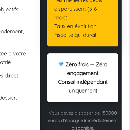
Les meilleures deals
disparaissent (3-6
bjectifs,
mois)
Taux en évolution
endement,
Fiscalité qui durcit
tée à votre
atrié
Zéro frais — Zéro
engagement
s direct
Conseil indépendant
uniquement
ossier,
Vous devez disposer de
150000
euros d’épargne immédiatement
disponible.