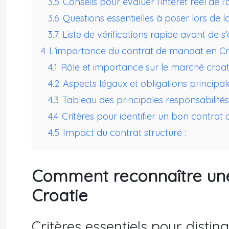
3.5
Conseils pour évaluer l’intérêt réel de l
3.6
Questions essentielles à poser lors de
3.7
Liste de vérifications rapide avant de 
4
L’importance du contrat de mandat en Cr
4.1
Rôle et importance sur le marché croat
4.2
Aspects légaux et obligations principale
4.3
Tableau des principales responsabilités 
4.4
Critères pour identifier un bon contrat
4.5
Impact du contrat structuré :
Comment reconnaître une
Croatie
Critères essentiels pour disti