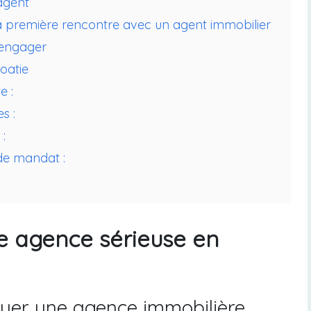
’agent
 la première rencontre avec un agent immobilier
s’engager
oatie
e :
s :
:
 de mandat :
 agence sérieuse en
nguer une agence immobilière