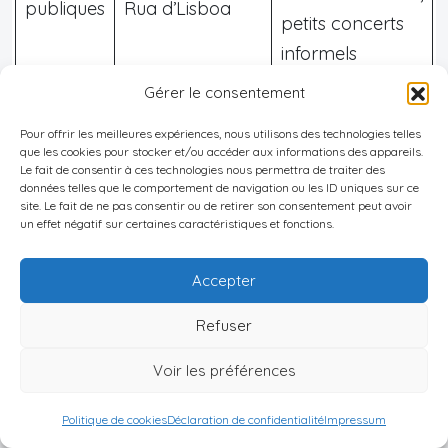
publiques
Rua d’Lisboa
petits concerts
informels
Gérer le consentement
Le
Centro Cultural do Mindelo
, installé dans une
Pour offrir les meilleures expériences, nous utilisons des technologies telles
ancienne douane du XIXe siècle, est un lieu central
que les cookies pour stocker et/ou accéder aux informations des appareils.
Le fait de consentir à ces technologies nous permettra de traiter des
de la vie artistique. Il accueille
pièces de théâtre,
données telles que le comportement de navigation ou les ID uniques sur ce
site. Le fait de ne pas consentir ou de retirer son consentement peut avoir
concerts, festivals de jazz, rencontres littéraires
.
un effet négatif sur certaines caractéristiques et fonctions.
Pendant Mindelact, grand festival international de
théâtre, ou durant le Mindel Summer Jazz
Accepter
Festival, les soirées peuvent s’étirer très tard
Refuser
autour de cette institution.
Voir les préférences
Mindelo, capitale du carnaval et des
festivals
Politique de cookies
Déclaration de confidentialité
Impressum