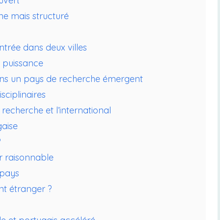
uvert
e mais structuré
entrée dans deux villes
 puissance
dans un pays de recherche émergent
ciplinaires
recherche et l’international
gaise
?
ur raisonnable
 pays
nt étranger ?