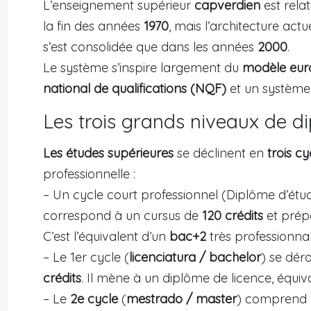
L’enseignement supérieur
capverdien
est rela
la fin des années
1970
, mais l’architecture act
s’est consolidée que dans les années
2000
.
Le système s’inspire largement du
modèle euro
national de qualifications (NQF)
et un systèm
Les trois grands niveaux de d
Les études supérieures
se déclinent en
trois c
professionnelle :
– Un cycle court professionnel (Diplôme d’étu
correspond à un cursus de
120 crédits
et prép
C’est l’équivalent d’un
bac+2
très professionnal
– Le 1er cycle (
licenciatura / bachelor
) se dér
crédits
. Il mène à un diplôme de licence, équiv
– Le
2e cycle
(
mestrado / master
) comprend