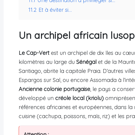
11.1
Une destination à privilégier si…
11.2
Et à éviter si…
Un archipel africain luso
Le Cap-Vert
est un archipel de dix îles au cœu
kilomètres au large du
Sénégal
et de la Maurit
Santiago, abrite la capitale Praia. D’autres vill
Espargos sur Sal, ou encore Assomada à l’intér
Ancienne colonie portugaise
, le pays a conser
développé un
créole local (kriolu)
omniprésent
références africaines et européennes, dans la
cuisine (cachupa, poissons, maïs, riz) et les pr
Attention :