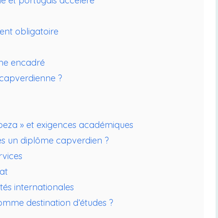
le et portugais accéléré
ment obligatoire
ime encadré
 capverdienne ?
rabeza » et exigences académiques
rès un diplôme capverdien ?
rvices
at
és internationales
comme destination d’études ?