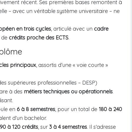
tivement récent. Ses premières bases remontent à
uelle – avec un véritable système universitaire – ne
péen en trois cycles
, articulé avec un
cadre
e de
crédits proche des ECTS
.
iplôme
ycles principaux
, assortis d’une « voie courte »
des supérieures professionnelles – DESP)
are à des
métiers techniques ou opérationnels
.
isant.
oule en
6 à 8 semestres
, pour un total de
180 à 240
alent d’un bachelor.
90 à 120 crédits
, sur
3 à 4 semestres
. Il s’adresse