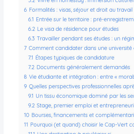
5.2
Vivre en homestay : immersion culturel
6
Formalités : visas, séjour et droit au travail
6.1
Entrée sur le territoire : pré-enregistre
6.2
Le visa de résidence pour études
6.3
Travailler pendant ses études : un rég
7
Comment candidater dans une université
7.1
Étapes typiques de candidature
7.2
Documents généralement demandés
8
Vie étudiante et intégration : entre « mo
9
Quelles perspectives professionnelles ap
9.1
Un tissu économique dominé par les se
9.2
Stage, premier emploi et entrepreneuri
10
Bourses, financements et complémentarit
11
Pourquoi (et quand) choisir le Cap-Vert 