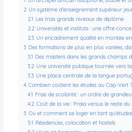
1
Un archipel africain lusophone, stable et o
2
Un système d’enseignement supérieur jeun
2.1
Les trois grands niveaux de diplôme
2.2
Universités et instituts : une offre conc
2.3
Un encadrement qualité en montée en
3
Des formations de plus en plus variées, 
3.1
Des masters dans les grands champs dis
3.2
Une université publique tournée vers la 
3.3
Une place centrale de la langue portu
4
Combien coûtent les études au Cap-Vert 
4.1
Frais de scolarité : un ordre de grande
4.2
Coût de la vie : Praia versus le reste du
5
Où et comment se loger en tant qu’étudia
5.1
Résidences, colocation et hostels