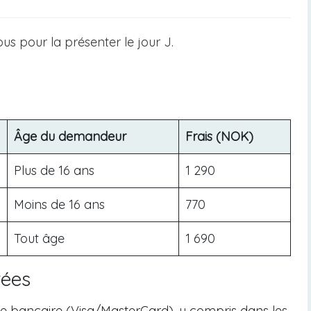
s pour la présenter le jour J.
Âge du demandeur
Frais (NOK)
Plus de 16 ans
1 290
Moins de 16 ans
770
Tout âge
1 690
tées
e bancaire (Visa/MasterCard), y compris dans les