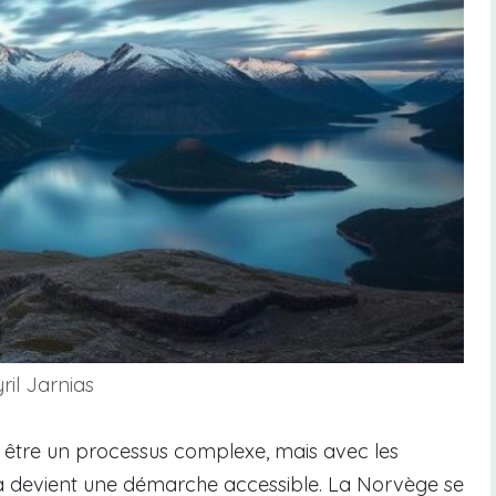
ril Jarnias
être un processus complexe, mais avec les
la devient une démarche accessible. La Norvège se