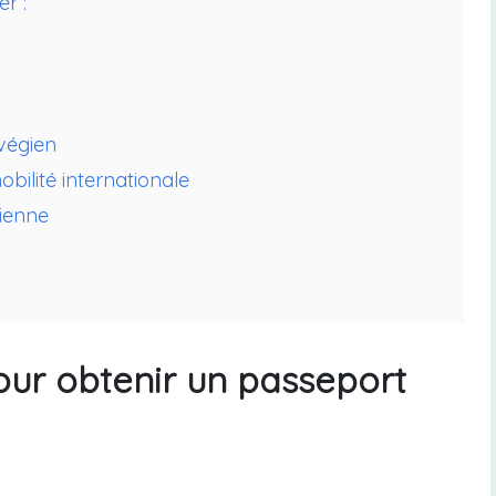
r :
végien
bilité internationale
gienne
our obtenir un passeport