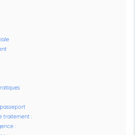
iale
ent
ratiques
n passeport
 traitement :
gence :