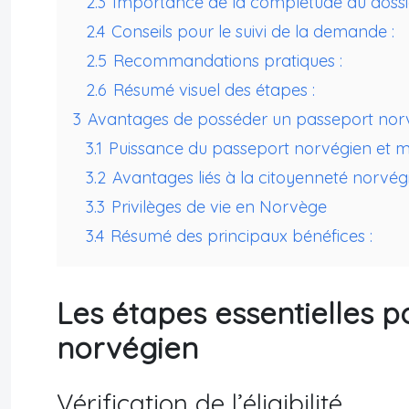
2.3
Importance de la complétude du dossie
2.4
Conseils pour le suivi de la demande :
2.5
Recommandations pratiques :
2.6
Résumé visuel des étapes :
3
Avantages de posséder un passeport nor
3.1
Puissance du passeport norvégien et mo
3.2
Avantages liés à la citoyenneté norvé
3.3
Privilèges de vie en Norvège
3.4
Résumé des principaux bénéfices :
Les étapes essentielles p
norvégien
Vérification de l’éligibilité