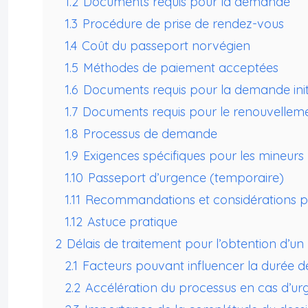
1.2
Documents requis pour la demande
1.3
Procédure de prise de rendez-vous
1.4
Coût du passeport norvégien
1.5
Méthodes de paiement acceptées
1.6
Documents requis pour la demande init
1.7
Documents requis pour le renouvellem
1.8
Processus de demande
1.9
Exigences spécifiques pour les mineurs
1.10
Passeport d’urgence (temporaire)
1.11
Recommandations et considérations p
1.12
Astuce pratique
2
Délais de traitement pour l’obtention d’u
2.1
Facteurs pouvant influencer la durée de
2.2
Accélération du processus en cas d’ur