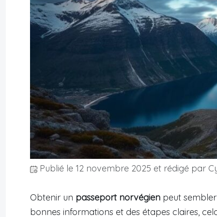
Publié le
12 novembre 2025
et rédigé par Cy
Obtenir un
passeport norvégien
peut sembler 
bonnes informations et des étapes claires, ce