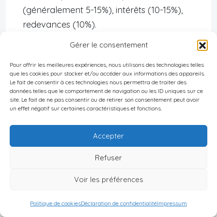
(généralement 5-15%), intérêts (10-15%),
redevances (10%).
Mécanismes de crédit d’impôt pour les
Gérer le consentement
revenus imposés dans l’autre État.
Pour offrir les meilleures expériences, nous utilisons des technologies telles
que les cookies pour stocker et/ou accéder aux informations des appareils.
Échange automatique d’informations fiscales.
Le fait de consentir à ces technologies nous permettra de traiter des
données telles que le comportement de navigation ou les ID uniques sur ce
Protection contre la discrimination fiscale.
site. Le fait de ne pas consentir ou de retirer son consentement peut avoir
un effet négatif sur certaines caractéristiques et fonctions.
Impact sur les contribuables :
Accepter
Pour les entreprises : élimination de la double
Refuser
imposition sur les bénéfices, réduction des taux de
retenue à la source, sécurité juridique pour
Voir les préférences
l’investissement et la planification fiscale.
Pour les particuliers : prévention de la double
Politique de cookies
Déclaration de confidentialité
Impressum