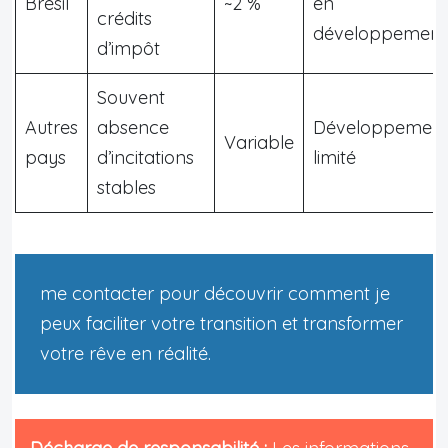
Brésil
~2 %
en
crédits
développement
d’impôt
Souvent
Autres
absence
Développemen
Variable
pays
d’incitations
limité
stables
me contacter pour découvrir comment je
peux faciliter votre transition et transformer
votre rêve en réalité.