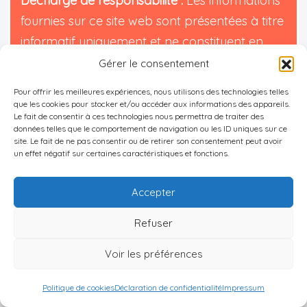
Décharge de responsabilité :
Les informations
fournies sur ce site web sont présentées à titre
informatif uniquement et ne constituent en
aucun cas des conseils financiers, juridiques ou
Gérer le consentement
professionnels. Nous vous encourageons à
Pour offrir les meilleures expériences, nous utilisons des technologies telles
consulter des experts qualifiés avant de
que les cookies pour stocker et/ou accéder aux informations des appareils.
Le fait de consentir à ces technologies nous permettra de traiter des
prendre des décisions d'investissement,
données telles que le comportement de navigation ou les ID uniques sur ce
site. Le fait de ne pas consentir ou de retirer son consentement peut avoir
immobilières ou d'expatriation. Bien que nous
un effet négatif sur certaines caractéristiques et fonctions.
nous efforcions de maintenir des informations
à jour et précises, nous ne garantissons pas
Accepter
l'exhaustivité, l'exactitude ou l'actualité des
Refuser
contenus proposés. L'investissement et
l'expatriation comportant des risques, nous
Voir les préférences
déclinons toute responsabilité pour les pertes
ou dommages éventuels découlant de
Politique de cookies
Déclaration de confidentialité
Impressum