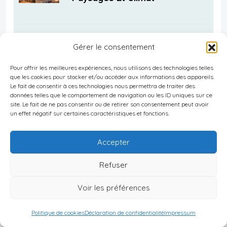
4 mars 2025
Gérer le consentement
S’adapter Au Climat De Chypre
Pour offrir les meilleures expériences, nous utilisons des technologies telles
: Conseils Pour Expatriés
que les cookies pour stocker et/ou accéder aux informations des appareils.
Le fait de consentir à ces technologies nous permettra de traiter des
données telles que le comportement de navigation ou les ID uniques sur ce
site. Le fait de ne pas consentir ou de retirer son consentement peut avoir
un effet négatif sur certaines caractéristiques et fonctions.
4 mars 2025
Études Supérieures à Chypre :
Accepter
Opportunités Et Avantages
Refuser
Voir les préférences
4 mars 2025
Politique de cookies
Déclaration de confidentialité
Impressum
Différences Culturelles à