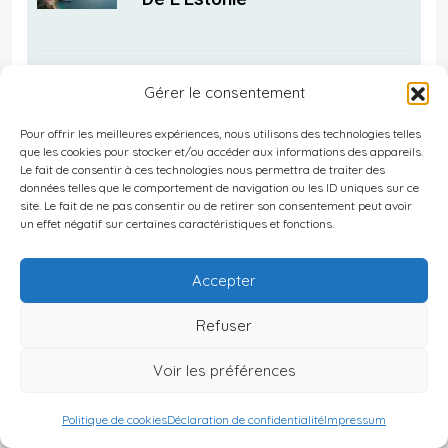
5 mars 2025
Gérer le consentement
Opportunités Pour Expatriés
Pour offrir les meilleures expériences, nous utilisons des technologies telles
Sur Le Marché Du Travail
que les cookies pour stocker et/ou accéder aux informations des appareils.
Le fait de consentir à ces technologies nous permettra de traiter des
Estonien
données telles que le comportement de navigation ou les ID uniques sur ce
site. Le fait de ne pas consentir ou de retirer son consentement peut avoir
un effet négatif sur certaines caractéristiques et fonctions.
4 mars 2025
Accepter
Vie Nocturne En Estonie : Les
Refuser
Meilleures Sorties
Voir les préférences
Politique de cookies
Déclaration de confidentialité
Impressum
4 mars 2025