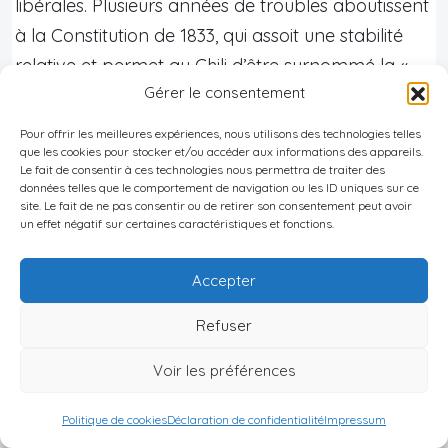
libérales. Plusieurs années de troubles aboutissent
à la Constitution de 1833, qui assoit une stabilité
relative et permet au Chili d’être surnommé la «
Gérer le consentement
Prusse de l’
Amérique du Sud
».
Périodes clés de l’histoire chilienne
Pour offrir les meilleures expériences, nous utilisons des technologies telles
que les cookies pour stocker et/ou accéder aux informations des appareils.
Le fait de consentir à ces technologies nous permettra de traiter des
données telles que le comportement de navigation ou les ID uniques sur ce
Événements et
Figures et
Période
site. Le fait de ne pas consentir ou de retirer son consentement peut avoir
réformes majeurs
citations
un effet négatif sur certaines caractéristiques et fonctions.
Consolidation de l’État,
Accepter
Diego
expansion territoriale
1833–
Portales : «
Refuser
(guerre du Pacifique
1891
L’ordre
1879–1884), montée de
Voir les préférences
avant tout »
l’oligarchie.
Politique de cookies
Déclaration de confidentialité
Impressum
Guerre civile de 1891,
Arturo