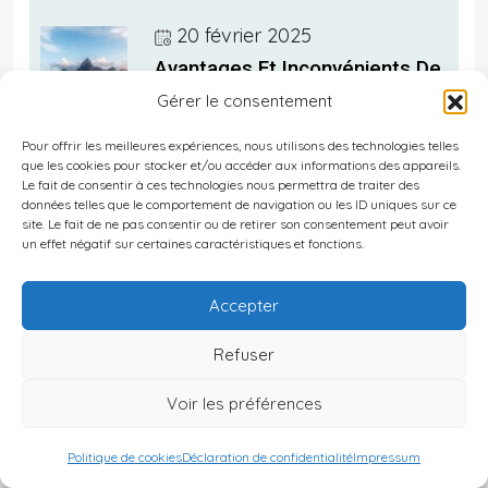
20 février 2025
Avantages Et Inconvénients De
Gérer le consentement
L’expatriation Aux Seychelles
Pour offrir les meilleures expériences, nous utilisons des technologies telles
que les cookies pour stocker et/ou accéder aux informations des appareils.
Le fait de consentir à ces technologies nous permettra de traiter des
20 février 2025
données telles que le comportement de navigation ou les ID uniques sur ce
site. Le fait de ne pas consentir ou de retirer son consentement peut avoir
Fiscalité Seychelles : Impôt Sur
un effet négatif sur certaines caractéristiques et fonctions.
Le Revenu Et Taxe Foncière
Expatriés
Accepter
Refuser
20 février 2025
Voir les préférences
Rester En Contact Avec Ses
Politique de cookies
Déclaration de confidentialité
Impressum
Proches Depuis Les Seychelles