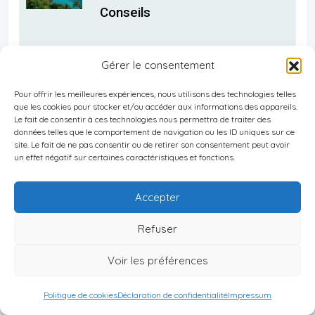
Conseils
Gérer le consentement
20 février 2025
Pour offrir les meilleures expériences, nous utilisons des technologies telles
Sites Touristiques
que les cookies pour stocker et/ou accéder aux informations des appareils.
Incontournables Aux
Le fait de consentir à ces technologies nous permettra de traiter des
données telles que le comportement de navigation ou les ID uniques sur ce
Seychelles
site. Le fait de ne pas consentir ou de retirer son consentement peut avoir
un effet négatif sur certaines caractéristiques et fonctions.
Accepter
20 février 2025
Vie Nocturne à Seychelles : Les
Refuser
Meilleures Sorties Nocturnes
Voir les préférences
Politique de cookies
Déclaration de confidentialité
Impressum
20 février 2025