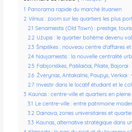
1
Panorama rapide du marché lituanien
2
Vilnius : zoom sur les quartiers les plus por
2.1
Senamiestis (Old Town) : prestige, touri
2.2
Užupis : le quartier bohème devenu val
2.3
Šnipiškės : nouveau centre d’affaires e
2.4
Naujamiestis : la nouvelle centralité ur
2.5
Fabijoniškės, Pašilaičiai, Pilaitė, Bajorai
2.6
Žvėrynas, Antakalnis, Paupys, Verkiai :
2.7
Investir dans le locatif étudiant et le col
3
Kaunas : centre-ville et quartiers en plein
3.1
Le centre-ville : entre patrimoine moder
3.2
Dainava, zones universitaires et quarti
3.3
Kaunas, alternative stratégique dans un 
4
Klaipėda : le pari du port et du tourisme cô