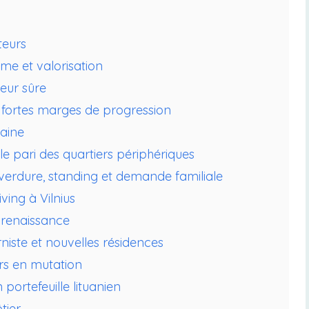
teurs
sme et valorisation
eur sûre
t fortes marges de progression
baine
 : le pari des quartiers périphériques
 verdure, standing et demande familiale
iving à Vilnius
e renaissance
niste et nouvelles résidences
ers en mutation
portefeuille lituanien
tier