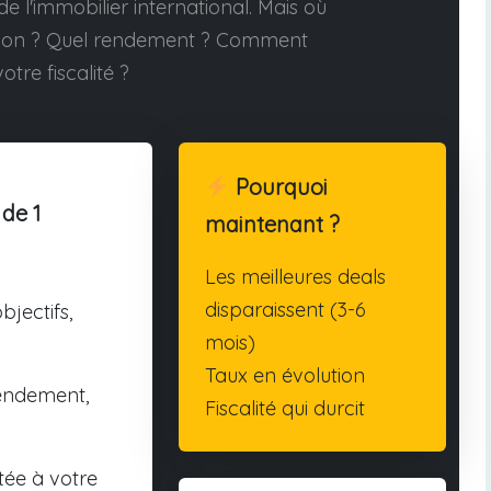
e l'immobilier international. Mais où
tion ? Quel rendement ? Comment
otre fiscalité ?
Pourquoi
 de 1
maintenant ?
Les meilleures deals
disparaissent (3-6
bjectifs,
mois)
Taux en évolution
endement,
Fiscalité qui durcit
tée à votre