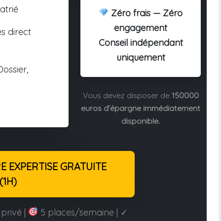
atrié
Zéro frais — Zéro
engagement
s direct
Conseil indépendant
uniquement
ossier,
Vous devez disposer de
150000
euros d’épargne immédiatement
disponible.
 EXPERTISE GRATUITE
(1H)
privé |
5 places/semaine | ✓