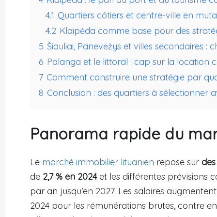
4.1
Quartiers côtiers et centre-ville en muta
4.2
Klaipėda comme base pour des straté
5
Šiauliai, Panevėžys et villes secondaires 
6
Palanga et le littoral : cap sur la location
7
Comment construire une stratégie par quar
8
Conclusion : des quartiers à sélectionner a
Panorama rapide du marc
Le
marché immobilier lituanien
repose sur
des
de
2,7 % en 2024
et les différentes prévisions 
par an jusqu’en 2027. Les salaires augmentent pl
2024 pour les rémunérations brutes, contre env