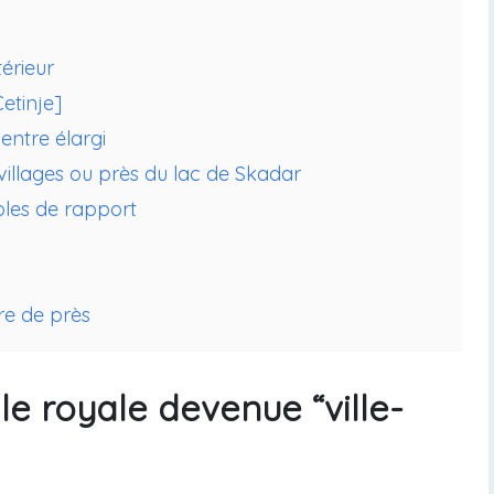
térieur
etinje]
centre élargi
 villages ou près du lac de Skadar
les de rapport
re de près
le royale devenue “ville-