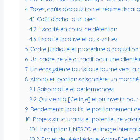
4
Taxes, coûts d’acquisition et régime fiscal à
4.1
Coût d’achat d’un bien
4.2
Fiscalité en cours de détention
4.3
Fiscalité locative et plus-values
5
Cadre juridique et procédure d’acquisition
6
Un cadre de vie attractif pour une clientèl
7
Un écosystème touristique tourné vers la c
8
Airbnb et location saisonnière: un marché 
8.1
Saisonnalité et performances
8.2
Qui vient à [Cetinje] et où investir pou
9
Rendements locatifs: le positionnement de
10
Projets structurants et potentiel de valori
10.1
Inscription UNESCO et image internati
10.2
Projet de téléphérique Kotor–[Cetinje