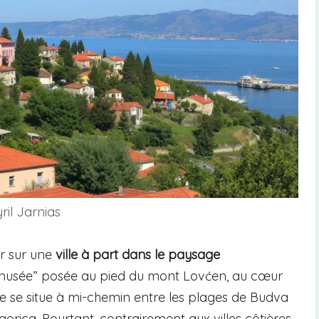
ril Jarnias
er sur une
ville à part dans le paysage
le-musée” posée au pied du mont Lovćen, au cœur
e se situe à mi-chemin entre les plages de Budva
orica. Pourtant, contrairement aux villes côtières