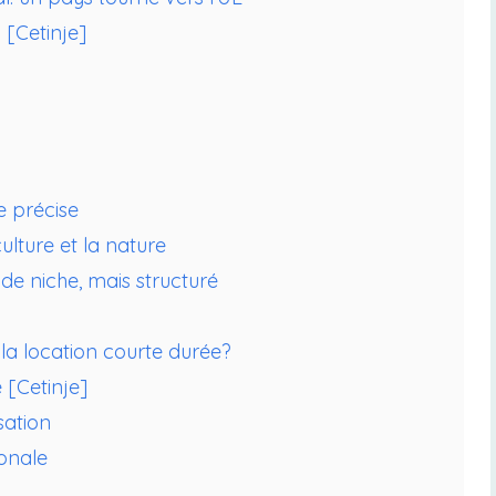
 [Cetinje]
e précise
ulture et la nature
de niche, mais structuré
r la location courte durée?
 [Cetinje]
sation
onale
]