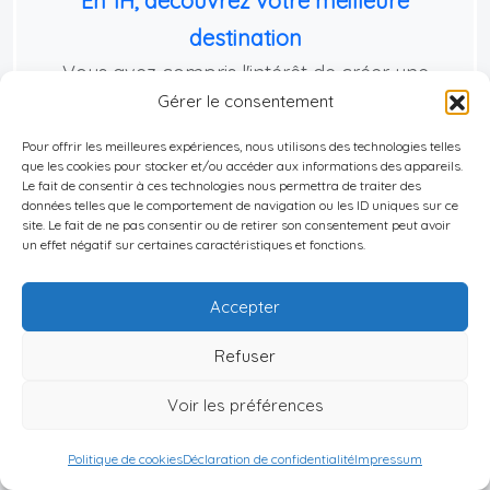
En 1H, découvrez votre meilleure
destination
Vous avez compris l'intérêt de créer une
Gérer le consentement
société à l'étranger. Mais quel pays choisir ?
Quelle structure légale ? Comment naviguer
Pour offrir les meilleures expériences, nous utilisons des technologies telles
que les cookies pour stocker et/ou accéder aux informations des appareils.
l'administration locale ? Quels pièges éviter ?
Le fait de consentir à ces technologies nous permettra de traiter des
données telles que le comportement de navigation ou les ID uniques sur ce
site. Le fait de ne pas consentir ou de retirer son consentement peut avoir
un effet négatif sur certaines caractéristiques et fonctions.
Lors de notre consultation gratuite
de 1 heure :
Accepter
Refuser
Analyse de votre profil entrepreneur
Voir les préférences
Top 5 destinations 2026-2027
Politique de cookies
Déclaration de confidentialité
Impressum
Stratégie juridique optimisée