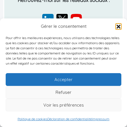
Retrouvez-moi sur les réseaux sociaux :
Gérer le consentement
Pour offrir les meilleures expériences, nous utilisons des technologies telles
Nos guides :
que les cookies pour stocker et/ou accéder aux informations des appareils.
Le fait de consentir à ces technologies nous permettra de traiter des
données telles que le comportement de navigation ou les ID uniques sur ce
site. Le fait de ne pas consentir ou de retirer son consentement peut avoir
un effet négatif sur certaines caractéristiques et fonctions.
15 mars 2025
Histoire De L’Indonésie :
Accepter
Découverte De Bali
Refuser
Voir les préférences
15 mars 2025
Géographie De Bali En
Politique de cookies
Déclaration de confidentialité
Impressum